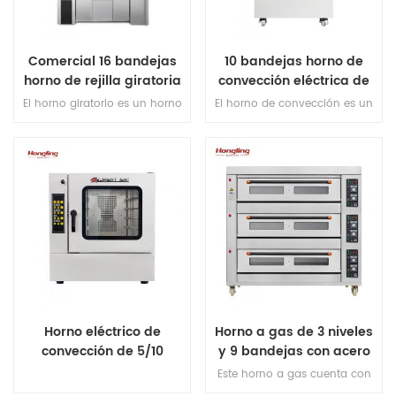
Comercial 16 bandejas
10 bandejas horno de
horno de rejilla giratoria
convección eléctrica de
diesel con vapor
acero inoxidable con
El horno giratorio es un horno
El horno de convección es un
vaporizador
en el que la bandeja de
aparato de cocina que utiliza
hornear gira dentro del horno,
un ventilador incorporado
asegurando que la comida se
para circular uniformemente a
calienta uniformemente
aire caliente a alimentos
durante la cocción.
térmicos.
Horno eléctrico de
Horno a gas de 3 niveles
convección de 5/10
y 9 bandejas con acero
bandejas
inoxidable
Este horno a gas cuenta con
un rango de temperatura de