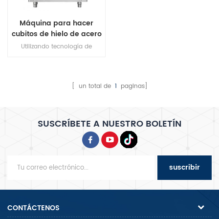
Máquina para hacer
cubitos de hielo de acero
inoxidable de 90 kg/24 h
Utilizando tecnología de
enfriamiento rápido, la primera
ronda de fabricación de hielo
se completa en 10 minutos.
[ un total de
1
paginas]
SUSCRÍBETE A NUESTRO BOLETÍN
suscribir
CONTÁCTENOS