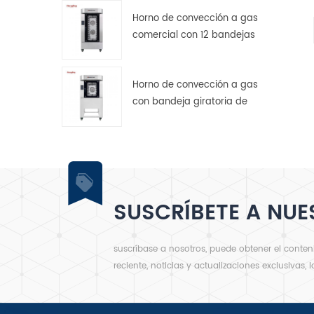
Horno de convección a gas
3
comercial con 12 bandejas
giratorias para panadería.
Horno de convección a gas
con bandeja giratoria de
acero inoxidable de 5
bandejas
SUSCRÍBETE A NUE
suscríbase a nosotros, puede obtener el conte
reciente, noticias y actualizaciones exclusivas, 