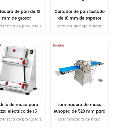
tadora de pan de 12
Cortador de pan tostado
mm de grosor
de 10 mm de espesor
terística de producto 1.
cortador de hoja tostada
cuchillas de corte
proporcionar 4 tipos de
mportadas de Japón).
rebanadoras de pan para su
max longitud de pan
elección, pero si tiene otros
0mm. 3.Capacidad de
requisitos, contáctenos para
ucción 200-300pcs / h.
hacer sus rebanadoras
 motor de cobre en el
personalizadas.
ior. Plataforma de 5,1 mm
de espesor de acero
dable 6.espesor de corte:
12 mm
dillo de masa para
Laminadora de masa
izza eléctrico de 15
europea de 520 mm para
pulgadas
panadería
terística de producto 1.
La laminadora de masa
esor de prensado entre
europea de 520 mm para
5-5.5 mm ajustable 2.
croissant adopta los