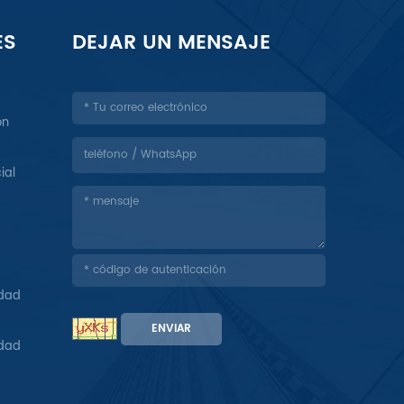
ES
DEJAR UN MENSAJE
ón
ial
idad
ENVIAR
idad