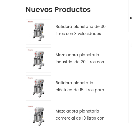
Nuevos Productos
Batidora planetaria de 30
litros con 3 velocidades
para amasar, batir y
mezclar masas.
Mezcladora planetaria
industrial de 20 litros con
s
protector de seguridad.
p
Batidora planetaria
eléctrica de 15 litros para
pan, pizza y repostería en
cocinas de hostelería.
Mezcladora planetaria
comercial de 10 litros con
transmisión por engranajes