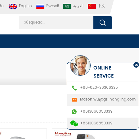
ñol
English
Русский
العربية
中文
ONLINE
SERVICE
+86-020-36366335
Mason.wu@gz-hongling.com
+8613066853339
+8613066853339