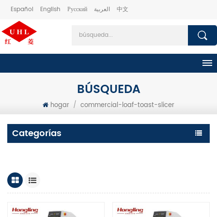
Español
English
Русский
العربية
中文
BÚSQUEDA
hogar
/
commercial-loaf-toast-slicer
Categorías