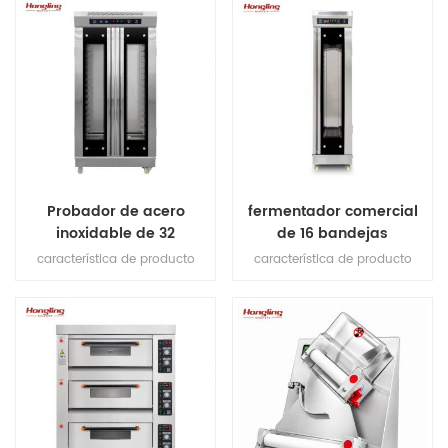
elección, pero si tiene otros
pan 380mm. 3.Capacidad de
requisitos, contáctenos para
producción 200-300pcs / h. 4.
hacer sus rebanadoras
motor de cobre en el interior.
personalizadas.
Plataforma de 5,1 mm de
espesor de acero inoxidable 6.
espesor de corte: 10 mm
Probador de acero
fermentador comercial
inoxidable de 32
de 16 bandejas
bandejas para
característica de producto
característica de producto
fermentación de pan
1.dentro y amp; fuera completo
1.dentro y amp; fuera completo
ss # 201 2. vapor directo sin
ss # 201 2. vapor directo sin
tanque de agua 3.pantalla
tanque de agua 3.pantalla
digital de control de
digital de control de
temporizador 4.inyección
temporizador 4.inyección
automática de agua
automática de agua
5.ventilador de circulación
5.ventilador de circulación
incorporado 6.Distancia
incorporado 6.Distancia
ajustable de bandeja a
ajustable de bandeja a