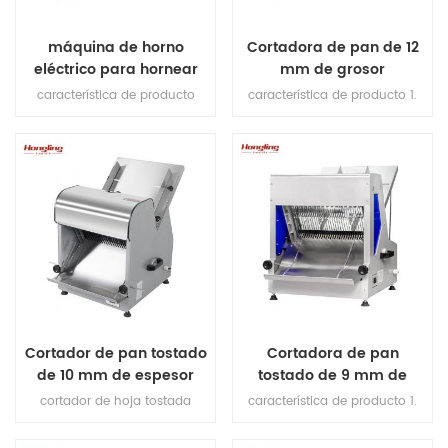
máquina de horno
Cortadora de pan de 12
eléctrico para hornear
mm de grosor
pan de pizza de cubierta
característica de producto
característica de producto 1.
eléctrica comercial
1.efecto de horneado uniforme.
cuchillas de corte (importadas
2.con control de temporizador.
de Japón). 2.max longitud de
3.con protección contra fugas.
pan 380mm. 3.Capacidad de
4. garantía del calentador de
producción 200-300pcs / h. 4.
10 años. 5.con protección
motor de cobre en el interior.
contra sobrecalentamiento /
Plataforma de 5,1 mm de
sobrecarga. 6. fuego superior 6
espesor de acero inoxidable
calentadores. fuego inferior 6
6.espesor de corte: 12 mm
calentador.
Cortador de pan tostado
Cortadora de pan
de 10 mm de espesor
tostado de 9 mm de
grosor
cortador de hoja tostada
característica de producto 1.
proporcionar 4 tipos de
cuchillas de corte (importadas
rebanadoras de pan para su
de Japón). 2.max longitud de