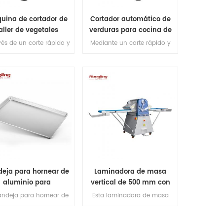
uina de cortador de
Cortador automático de
aller de vegetales
verduras para cocina de
multifuncional
restaurante
vés de un corte rápido y
Mediante un corte rápido y
iforme, puede cortar,
uniforme, puede rebanar,
urar y cortar verduras o
triturar y cortar en cubitos
rodajas de carne.
verduras o rodajas de carne.
eja para hornear de
Laminadora de masa
aluminio para
vertical de 500 mm con
aurantes, pan, pizza y
pedal para panadería
andeja para hornear de
Esta laminadora de masa
más.
minio tiene una buena
doméstica combina una
ctividad térmica, lo que
cinta transportadora de PU,