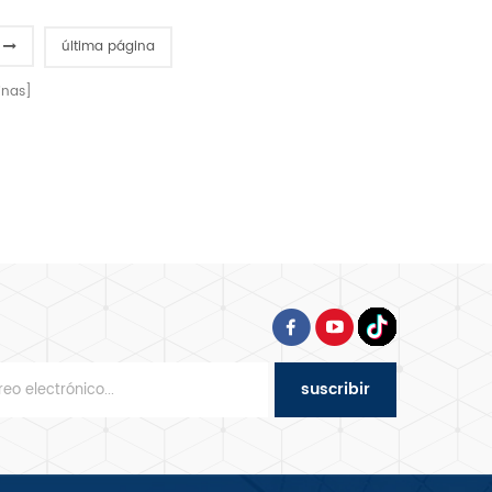
ntiza que los alimentos
un sistema de seguridad
 calienten de manera
doble, un espacio ajustable
última página
uniforme.
de 1 a 38 mm, una capacidad
máxima de 5 kg en una sola
nas]
pasada y una cubierta
pintada de calidad
automotriz para una cocción
casera eficiente y duradera.
suscribir