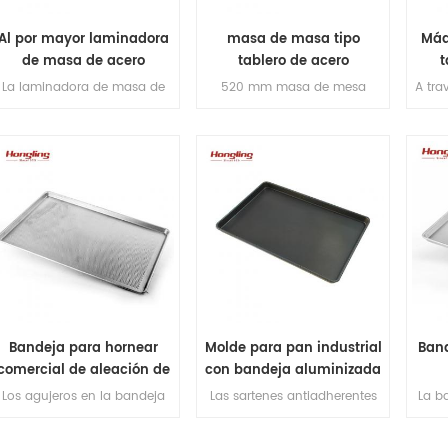
Al por mayor laminadora
masa de masa tipo
Máq
de masa de acero
tablero de acero
t
inoxidable completa
inoxidable completo
La laminadora de masa de
520 mm masa de mesa
A tra
400 mm para croissant se
laminadora para se adopta el
un
adopta con componentes
croissant el componentes
trit
importados y acero de grado
importados y acero apto
alimenticio para la máquina.
para uso alimentario el
máquina.
Bandeja para hornear
Molde para pan industrial
Band
comercial de aleación de
con bandeja aluminizada
aluminio perforado
antiadherente
rest
Los agujeros en la bandeja
Las sartenes antiadherentes
La b
para hornear perforada
permiten retirar sin esfuerzo
alu
permiten que la parte inferior
los pasteles chiffon sin
condu