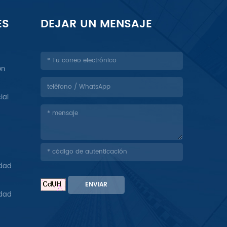
ES
DEJAR UN MENSAJE
ón
ial
idad
ENVIAR
idad