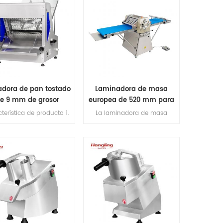
adora de pan tostado
Laminadora de masa
e 9 mm de grosor
europea de 520 mm para
panadería
terística de producto 1.
La laminadora de masa
cuchillas de corte
europea de 520 mm para
mportadas de Japón).
croissant adopta los
max longitud de pan
componentes importados y el
0mm. 3.Capacidad de
acero de calidad alimentaria
ucción 200-300pcs / h.
para la máquina.
 motor de cobre en el
ior. Plataforma de 5,1 mm
de espesor de acero
xidable 6. espesor de
corte: 10 mm