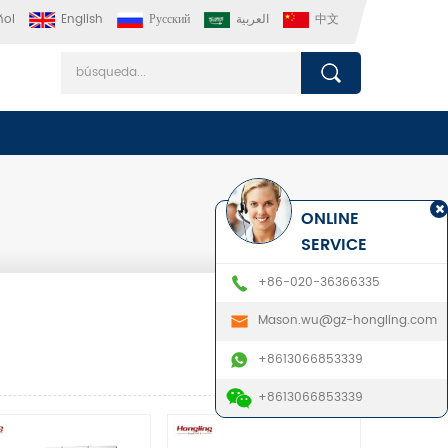
ñol
English
Русский
العربية
中文
ONLINE
SERVICE
+86-020-36366335
Mason.wu@gz-hongling.com
+8613066853339
+8613066853339