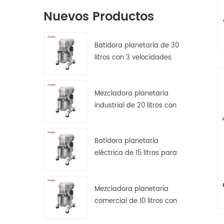
Nuevos Productos
Batidora planetaria de 30
litros con 3 velocidades
para amasar, batir y
mezclar masas.
Mezcladora planetaria
industrial de 20 litros con
protector de seguridad.
Batidora planetaria
eléctrica de 15 litros para
pan, pizza y repostería en
cocinas de hostelería.
Mezcladora planetaria
comercial de 10 litros con
transmisión por engranajes