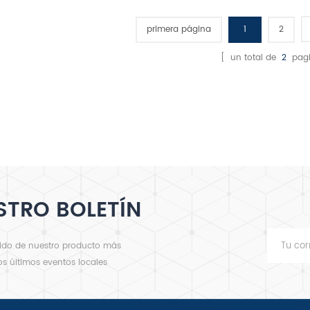
de la baguette respire,
necesidad de papel
gara
creando una corteza
pergamino.
se
primera página
1
2
crujiente.
[ un total de
2
pagi
STRO BOLETÍN
nido de nuestro producto más
los últimos eventos locales