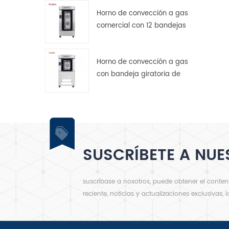
Horno de convección a gas
comercial con 12 bandejas
giratorias para panadería.
Horno de convección a gas
con bandeja giratoria de
acero inoxidable de 5
bandejas
SUSCRÍBETE A NUE
suscríbase a nosotros, puede obtener el conte
reciente, noticias y actualizaciones exclusivas, 