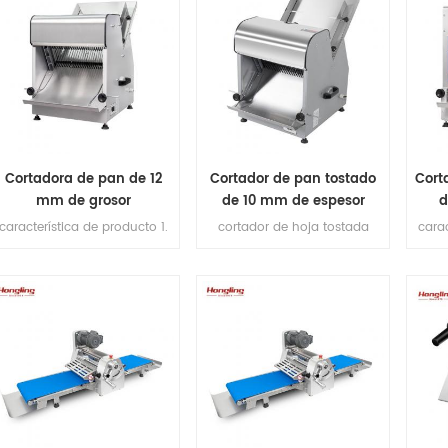
Cortadora de pan de 12
Cortador de pan tostado
Cort
mm de grosor
de 10 mm de espesor
d
característica de producto 1.
cortador de hoja tostada
carac
cuchillas de corte
proporcionar 4 tipos de
(importadas de Japón).
rebanadoras de pan para su
(i
2.max longitud de pan
elección, pero si tiene otros
2.
380mm. 3.Capacidad de
requisitos, contáctenos para
38
producción 200-300pcs / h.
hacer sus rebanadoras
prod
4. motor de cobre en el
personalizadas.
4.
nterior. Plataforma de 5,1 mm
inter
de espesor de acero
noxidable 6.espesor de corte:
ino
12 mm