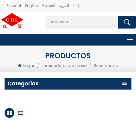
Español
English
Русский
العربية
中文
PRODUCTOS
hogar
/
Laminadoras de masa
/
Serie básica
Categorías