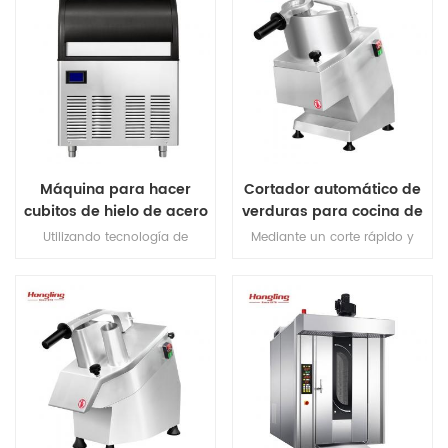
Máquina para hacer
Cortador automático de
cubitos de hielo de acero
verduras para cocina de
inoxidable de 90 kg/24 h
restaurante
Utilizando tecnología de
Mediante un corte rápido y
enfriamiento rápido, la primera
uniforme, puede rebanar,
ronda de fabricación de hielo
triturar y cortar en cubitos
se completa en 10 minutos.
verduras o rodajas de carne.