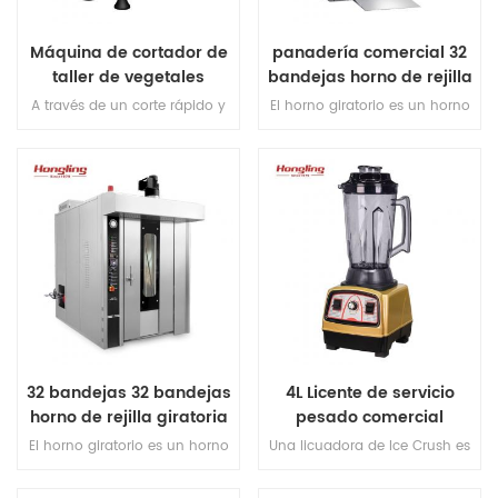
Máquina de cortador de
panadería comercial 32
taller de vegetales
bandejas horno de rejilla
multifuncional
giratoria eléctrica con
A través de un corte rápido y
El horno giratorio es un horno
panel inteligente
uniforme, puede cortar, triturar
en el que la bandeja de
y cortar verduras o rodajas de
hornear gira dentro del horno,
carne.
asegurando que la comida se
calienta uniformemente
durante la cocción.
32 bandejas 32 bandejas
4L Licente de servicio
horno de rejilla giratoria
pesado comercial
eléctrica para pan
El horno giratorio es un horno
Una licuadora de Ice Crush es
en el que la bandeja de
un tipo de licuadora
hornear gira dentro del horno,
específicamente diseñada