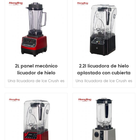
asegurando que la comida se
para aplastar el hielo de
calienta uniformemente
manera efectiva y mezclar
durante la cocción.
ingredientes congelados Por lo
general, presenta un motor
potente, cuchillas afiladas y un
frasco duradero para manejar
los rigores de la trituración de
hielo sin romperse ni tensar el
motor.
2L panel mecánico
2.2l licuadora de hielo
licuador de hielo
aplastado con cubierta
de sonido
Una licuadora de Ice Crush es
Una licuadora de Ice Crush es
un tipo de licuadora
un tipo de licuadora
específicamente diseñada
específicamente diseñada
para aplastar el hielo de
para aplastar el hielo de
manera efectiva y mezclar
manera efectiva y mezclar
ingredientes congelados Por lo
ingredientes congelados Por lo
general, presenta un motor
general, presenta un motor
potente, cuchillas afiladas y un
potente, cuchillas afiladas y un
frasco duradero para manejar
frasco duradero para manejar
los rigores de la trituración de
los rigores de la trituración de