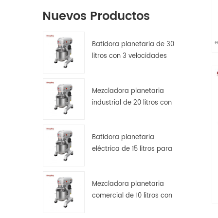
Nuevos Productos
e
Batidora planetaria de 30
litros con 3 velocidades
para amasar, batir y
s
mezclar masas.
Mezcladora planetaria
industrial de 20 litros con
protector de seguridad.
Batidora planetaria
eléctrica de 15 litros para
pan, pizza y repostería en
cocinas de hostelería.
Mezcladora planetaria
comercial de 10 litros con
l
transmisión por engranajes