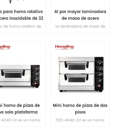
o para horno rotativo
Al por mayor laminadora
cero inoxidable de 32
de masa de acero
bandejas
inoxidable completa
o de horno rotativo de
La laminadora de masa de
ero inoxidable de 32
400 mm para croissant se
bandejas
adopta con componentes
importados y acero de grado
alimenticio para la máquina.
i horno de pizza de
Mini horno de pizza de dos
a sola plataforma
pisos
-4040-01 es un horno
PZD-4040-02 es un horno
a pizza pequeño cuyo
para pizza pequeño cuyo
o de piedra para pizza
tamaño de piedra para pizza