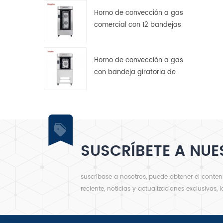
Horno de convección a gas
comercial con 12 bandejas
giratorias para panadería.
Horno de convección a gas
con bandeja giratoria de
acero inoxidable de 5
bandejas
SUSCRÍBETE A NUE
suscríbase a nosotros, puede obtener el conte
reciente, noticias y actualizaciones exclusivas, 