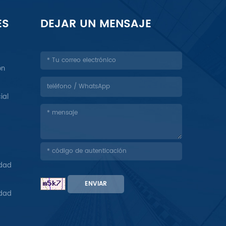
ES
DEJAR UN MENSAJE
ón
ial
idad
ENVIAR
idad