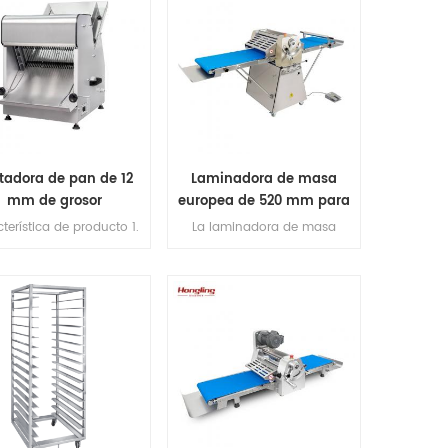
tadora de pan de 12
Laminadora de masa
mm de grosor
europea de 520 mm para
panadería
terística de producto 1.
La laminadora de masa
cuchillas de corte
europea de 520 mm para
mportadas de Japón).
croissant adopta los
max longitud de pan
componentes importados y el
0mm. 3.Capacidad de
acero de calidad alimentaria
ucción 200-300pcs / h.
para la máquina.
 motor de cobre en el
ior. Plataforma de 5,1 mm
de espesor de acero
dable 6.espesor de corte:
12 mm