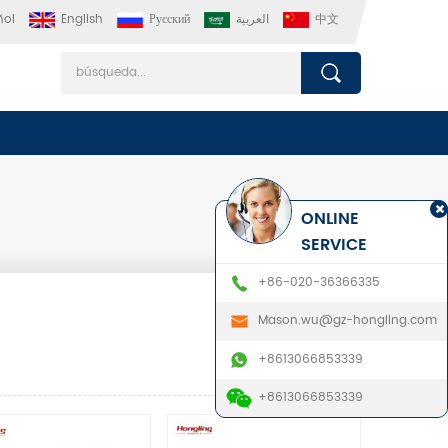
ñol
English
Русский
العربية
中文
ONLINE
SERVICE
+86-020-36366335
Mason.wu@gz-hongling.com
+8613066853339
+8613066853339