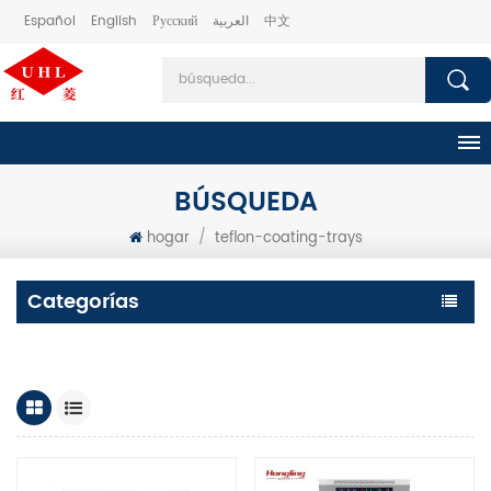
Español
English
Русский
العربية
中文
BÚSQUEDA
hogar
/
teflon-coating-trays
Categorías