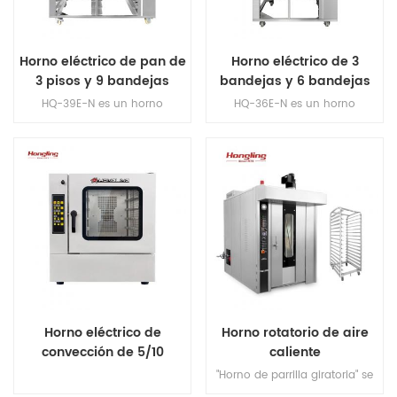
Horno eléctrico de pan de
Horno eléctrico de 3
3 pisos y 9 bandejas
bandejas y 6 bandejas
HQ-39E-N es un horno
HQ-36E-N es un horno
comercial de tres capas. Tres
comercial de tres capas,
niveles independientes
coloque dos bandejas para
permiten hornear en diferentes
hornear en cada capa. Este
niveles al mismo tiempo,
diseño le permite asar
adecuado para diferentes
múltiples alimentos en
necesidades, como hornear y
diferentes niveles al mismo
cocinar en horno. Tiene una
tiempo, mejorando la
función de control de
eficiencia de cocción.
temperatura independiente, lo
que le permite configurar
diferentes temperaturas para
cada nivel para satisfacer los
Horno eléctrico de
Horno rotatorio de aire
requisitos de cocción de
convección de 5/10
caliente
diferentes alimentos.
bandejas
eléctrico/diésel/gas de 16
"Horno de parrilla giratoria" se
bandejas
refiere a un tipo de horno