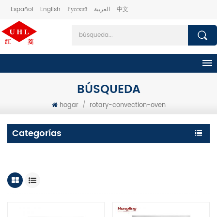
Español
English
Русский
العربية
中文
BÚSQUEDA
hogar
/
rotary-convection-oven
Categorías