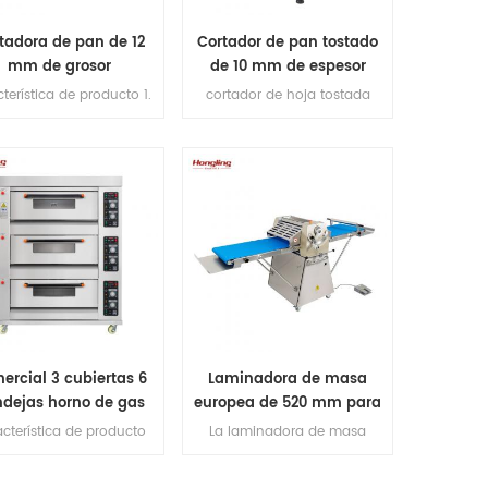
tadora de pan de 12
Cortador de pan tostado
mm de grosor
de 10 mm de espesor
terística de producto 1.
cortador de hoja tostada
cuchillas de corte
proporcionar 4 tipos de
mportadas de Japón).
rebanadoras de pan para su
max longitud de pan
elección, pero si tiene otros
0mm. 3.Capacidad de
requisitos, contáctenos para
ucción 200-300pcs / h.
hacer sus rebanadoras
 motor de cobre en el
personalizadas.
ior. Plataforma de 5,1 mm
de espesor de acero
dable 6.espesor de corte:
12 mm
ercial 3 cubiertas 6
Laminadora de masa
dejas horno de gas
europea de 520 mm para
panadería
cterística de producto
La laminadora de masa
con función protegida
europea de 520 mm para
a llama. 2. garantía del
croissant adopta los