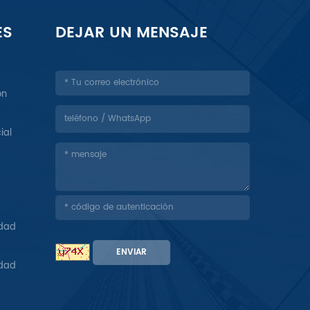
ES
DEJAR UN MENSAJE
ón
ial
idad
ENVIAR
idad