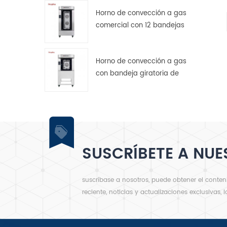
Horno de convección a gas
comercial con 12 bandejas
giratorias para panadería.
i
Horno de convección a gas
con bandeja giratoria de
acero inoxidable de 5
bandejas
SUSCRÍBETE A NUE
suscríbase a nosotros, puede obtener el conte
reciente, noticias y actualizaciones exclusivas, 