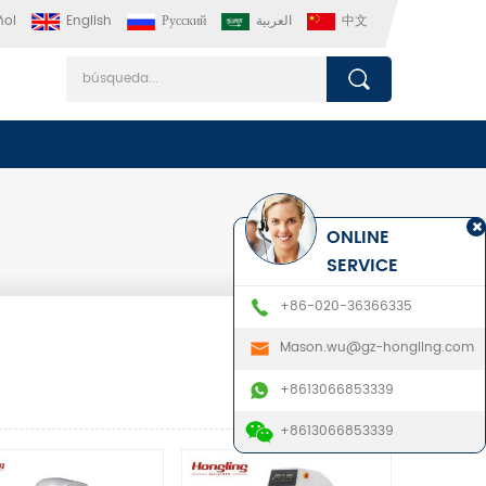
ñol
English
Русский
العربية
中文
ONLINE
SERVICE
+86-020-36366335
Mason.wu@gz-hongling.com
+8613066853339
+8613066853339