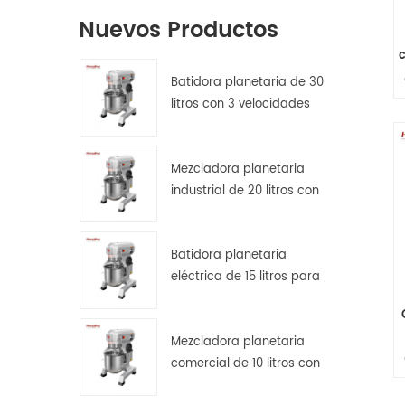
Nuevos Productos
Batidora planetaria de 30
litros con 3 velocidades
para amasar, batir y
mezclar masas.
Mezcladora planetaria
industrial de 20 litros con
s
protector de seguridad.
p
Batidora planetaria
eléctrica de 15 litros para
pan, pizza y repostería en
cocinas de hostelería.
Mezcladora planetaria
comercial de 10 litros con
transmisión por engranajes