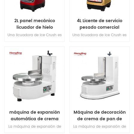
romper ni forzar el motor.
hielo sin romperse ni tensar el
motor.
2L panel mecánico
4L Licente de servicio
licuador de hielo
pesado comercial
Una licuadora de Ice Crush es
Una licuadora de Ice Crush es
un tipo de licuadora
un tipo de licuadora
específicamente diseñada
específicamente diseñada
para aplastar el hielo de
para aplastar el hielo de
manera efectiva y mezclar
manera efectiva y mezclar
ingredientes congelados Por lo
ingredientes congelados Por lo
general, presenta un motor
general, presenta un motor
potente, cuchillas afiladas y un
potente, cuchillas afiladas y un
frasco duradero para manejar
frasco duradero para manejar
los rigores de la trituración de
los rigores de la trituración de
hielo sin romperse ni tensar el
hielo sin romperse ni tensar el
motor.
motor.
máquina de expansión
Máquina de decoración
automática de crema
de crema de pan de
para pasteles
pastel eléctrico
La máquina de expansión de
La máquina de expansión de
la crema para pasteles es un
la crema para pasteles es un