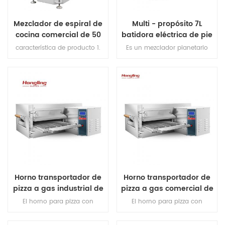
Mezclador de espiral de
Multi - propósito 7L
cocina comercial de 50
batidora eléctrica de pie
kg 130l y mezclador de
comercial
característica de producto 1.
Es un mezclador planetario
masa
motor de alta calidad en el
multifuncional para
interior, super slient. 2. tazón ss
mantequilla, crema de huevo,
# 304 y gancho. 3. gancho de
pastel, mezcla de harina, etc.
flexión nunca roto. 4.
Con protector de seguridad y
rodamiento importado de
estándar ce.
Japón. 5. superposición y fuga
fucntion protegida. 6. doble
velocidad, doble dirección. 7.
control de doble temporizador.
Horno transportador de
Horno transportador de
pizza a gas industrial de
pizza a gas comercial de
18 pulgadas
20 pulgadas
El horno para pizza con
El horno para pizza con
transportador permite calentar
transportador permite calentar
la pizza de manera uniforme
la pizza de manera uniforme