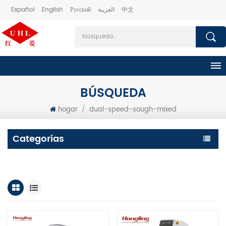
Español
English
Русский
العربية
中文
BÚSQUEDA
hogar
/
dual-speed-sough-mixed
Categorías