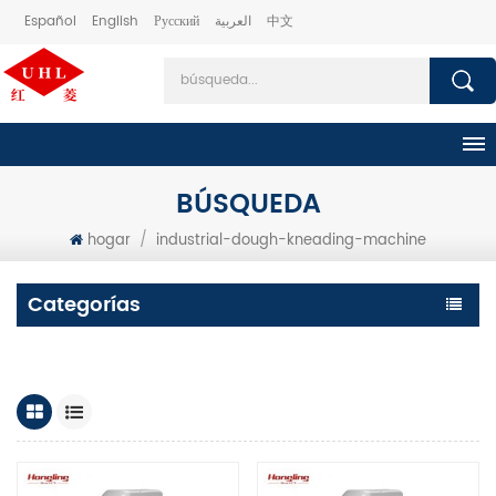
Español
English
Русский
العربية
中文
BÚSQUEDA
hogar
/
industrial-dough-kneading-machine
Categorías