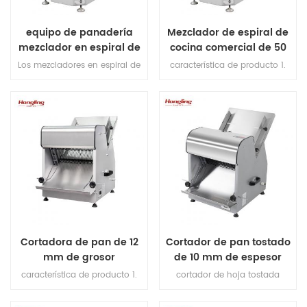
equipo de panadería
Mezclador de espiral de
mezclador en espiral de
cocina comercial de 50
25 kg para el
kg 130l y mezclador de
Los mezcladores en espiral de
característica de producto 1.
procesamiento de pan
masa
la serie e son los nuevos
motor de alta calidad en el
productos. El mezclador en
interior, super slient. 2. tazón ss
espiral de 25 kg es un equipo
# 304 y gancho. 3. gancho de
de panadería con recipiente de
flexión nunca roto. 4.
acero inoxidable 304 y
rodamiento importado de
protector de seguridad.
Japón. 5. superposición y fuga
fucntion protegida. 6. doble
velocidad, doble dirección. 7.
control de doble temporizador.
Cortadora de pan de 12
Cortador de pan tostado
mm de grosor
de 10 mm de espesor
característica de producto 1.
cortador de hoja tostada
cuchillas de corte (importadas
proporcionar 4 tipos de
de Japón). 2.max longitud de
rebanadoras de pan para su