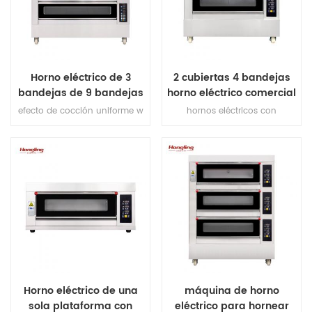
Horno eléctrico de 3
2 cubiertas 4 bandejas
bandejas de 9 bandejas
horno eléctrico comercial
con protección contra
para panadería
efecto de cocción uniforme w
hornos eléctricos con
fugas
con protección contra
protección contra
sobrecalentamiento /
sobrecalentamiento /
sobrecarga horno eléctrico de
sobrecarga, con protección
una sola plataforma
contra fugas, Garantía del
calentador 10 años
Horno eléctrico de una
máquina de horno
sola plataforma con
eléctrico para hornear