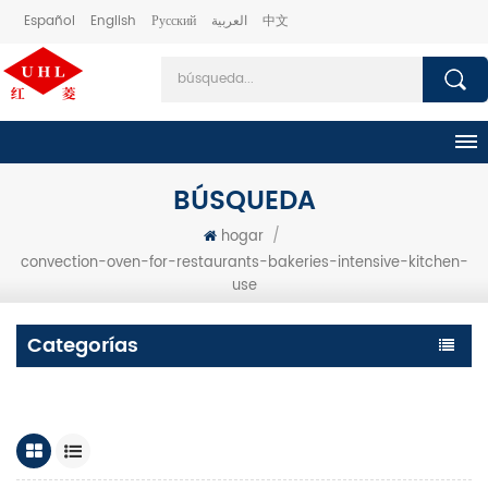
Español
English
Русский
العربية
中文
BÚSQUEDA
hogar
/
convection-oven-for-restaurants-bakeries-intensive-kitchen-
use
Categorías