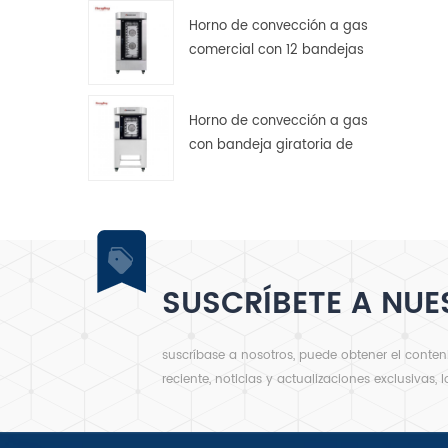
Horno de convección a gas
a
comercial con 12 bandejas
giratorias para panadería.
Horno de convección a gas
con bandeja giratoria de
m
acero inoxidable de 5
bandejas
SUSCRÍBETE A NUE
suscríbase a nosotros, puede obtener el conte
reciente, noticias y actualizaciones exclusivas, 