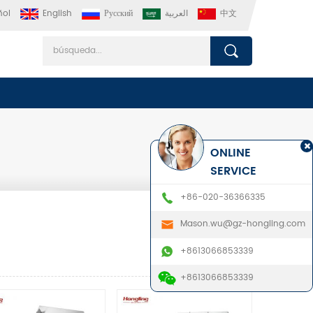
ñol
English
Русский
العربية
中文
ONLINE
SERVICE
+86-020-36366335
Mason.wu@gz-hongling.com
+8613066853339
+8613066853339