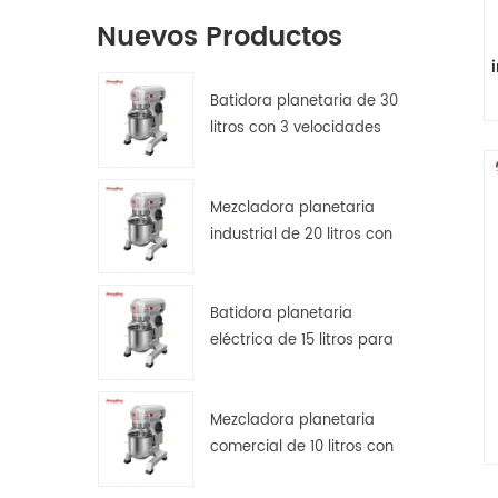
Nuevos Productos
Batidora planetaria de 30
litros con 3 velocidades
para amasar, batir y
mezclar masas.
Mezcladora planetaria
industrial de 20 litros con
protector de seguridad.
Batidora planetaria
eléctrica de 15 litros para
pan, pizza y repostería en
cocinas de hostelería.
Mezcladora planetaria
comercial de 10 litros con
transmisión por engranajes