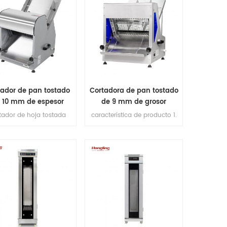
tador de pan tostado
Cortadora de pan tostado
 10 mm de espesor
de 9 mm de grosor
tador de hoja tostada
característica de producto 1.
oporcionar 4 tipos de
cuchillas de corte
nadoras de pan para su
(importadas de Japón).
ción, pero si tiene otros
2.max longitud de pan
sitos, contáctenos para
380mm. 3.Capacidad de
cer sus rebanadoras
producción 200-300pcs / h.
personalizadas.
4. motor de cobre en el
interior. Plataforma de 5,1 mm
de espesor de acero
inoxidable 6. espesor de
corte: 10 mm