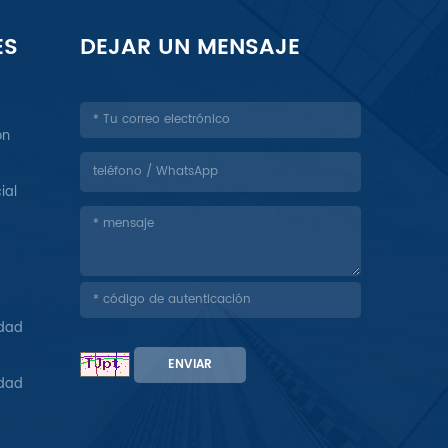
ES
DEJAR UN MENSAJE
ón
ial
idad
ENVIAR
idad