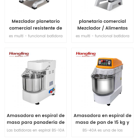
Mezclador planetario
planetario comercial
comercial resistente de
Mezclador / Alimentos
20L / Mezclador de
mezclador Con CE / ETL /
es multi - funcional batidora
es multi - funcional batidora
alimentos
UL titulado
planetaria para mantequilla,
planetaria para mantequilla,
huevo crema pastel, mezcla de
huevo crema pastel, mezcla de
harina y así sucesivamente.
harina y así sucesivamente.
Con guardia de seguridad y ce
Con guardia de seguridad y ce
estándar.
estándar.
Amasadora en espiral de
Amasadora en espiral de
masa para panadería de
masa de pan de 15 kg y
10 litros y 3,5 kg
40 l
Las batidoras en espiral BS-10A
BS-40A es una de las
son aparatos de cocina
mezcladoras en espiral de