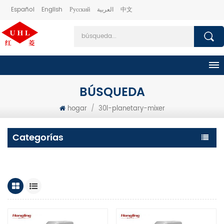
Español
English
Русский
العربية
中文
BÚSQUEDA
hogar
/
30l-planetary-mixer
Categorías