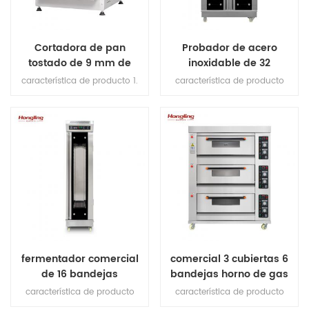
Cortadora de pan
Probador de acero
tostado de 9 mm de
inoxidable de 32
grosor
bandejas para
característica de producto 1.
característica de producto
fermentación de pan
cuchillas de corte (importadas
1.dentro y amp; fuera completo
de Japón). 2.max longitud de
ss # 201 2. vapor directo sin
pan 380mm. 3.Capacidad de
tanque de agua 3.pantalla
producción 200-300pcs / h. 4.
digital de control de
motor de cobre en el interior.
temporizador 4.inyección
Plataforma de 5,1 mm de
automática de agua
espesor de acero inoxidable 6.
5.ventilador de circulación
espesor de corte: 10 mm
incorporado 6.Distancia
ajustable de bandeja a
bandeja
fermentador comercial
comercial 3 cubiertas 6
de 16 bandejas
bandejas horno de gas
característica de producto
característica de producto
1.dentro y amp; fuera completo
1.con función protegida contra