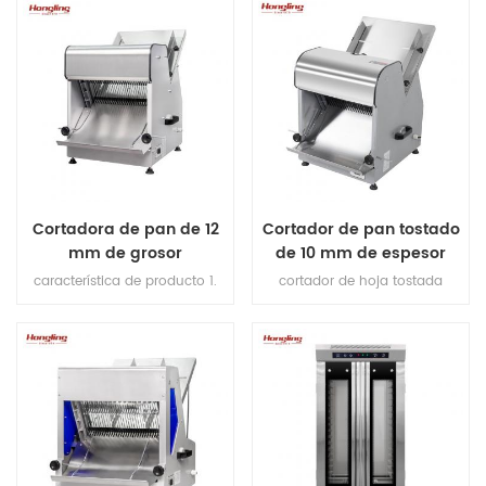
# 304 y gancho. 3. gancho de
3.con protección contra fugas.
flexión nunca roto. 4.
4. garantía del calentador de
rodamiento importado de
10 años. 5.con protección
Japón. 5. superposición y fuga
contra sobrecalentamiento /
fucntion protegida. 6. doble
sobrecarga. 6. fuego superior 6
velocidad, doble dirección. 7.
calentadores. fuego inferior 6
control de doble temporizador.
calentador.
Cortadora de pan de 12
Cortador de pan tostado
mm de grosor
de 10 mm de espesor
característica de producto 1.
cortador de hoja tostada
cuchillas de corte (importadas
proporcionar 4 tipos de
de Japón). 2.max longitud de
rebanadoras de pan para su
pan 380mm. 3.Capacidad de
elección, pero si tiene otros
producción 200-300pcs / h. 4.
requisitos, contáctenos para
motor de cobre en el interior.
hacer sus rebanadoras
Plataforma de 5,1 mm de
personalizadas.
espesor de acero inoxidable
6.espesor de corte: 12 mm