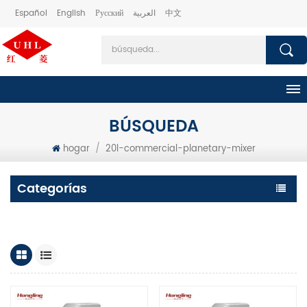
Español
English
Русский
العربية
中文
BÚSQUEDA
hogar
/
20l-commercial-planetary-mixer
Categorías