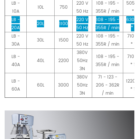
LB -
220 V
108 - 195 -
505 *
10L
750
10A
50 Hz
355R / min
* 7
LB -
220 V
108 - 195 -
630 *
20L
1100
20A
50 Hz
355R / min
* 8
LB -
220 V
108 - 195 -
710 *
30L
1500
30A
50 Hz
355R / min
* 12
380V
LB -
108 - 195 -
710 *
40L
2200
50Hz
40A
355R / min
* 13
3N
380V
71 - 123 -
LB -
1220 
60L
3000
50Hz
206 - 362R
60A
* 17
3N
/ min