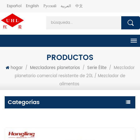
Español
English
Русский
العربية
中文
PRODUCTOS
hogar
/
Mezcladores planetarios
/
Serie Élite
/
Mezclador
planetario comercial resistente de 20L / Mezclador de
alimentos
Categorías