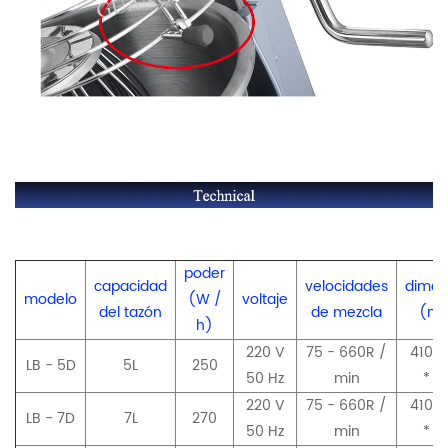
poder
capacidad
velocidades
dimen
modelo
(W /
voltaje
del tazón
de mezcla
(m
h)
220 V
75 - 660R /
410 *
LB - 5D
5L
250
50 Hz
min
* 4
220 V
75 - 660R /
410 *
LB - 7D
7L
270
50 Hz
min
* 4