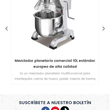
 planetario comercial 10L estándar
planetario comerc
europeo de alta calidad
mezclador Con 
zclador planetario multifuncional para
es multi - funcion
, crema de huevo, pastel, mezcla de harina,
mantequilla, huevo cr
n protector de seguridad y estándar ce.
así sucesivamente. C
SUSCRÍBETE A NUESTRO BOLETÍN