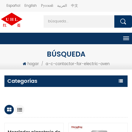
Español
English
Русский
العربية
中文
BÚSQUEDA
hogar
/
a-c-contactor-for-electric-oven
Categorías