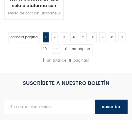
sola plataforma con
certificación CE
efecto de cocción uniforme w
con protección contra
sobrecalentamiento /
sobrecarga horno eléctrico de
una sola plataforma
primera página
1
2
3
4
5
6
7
8
9
10
última página
[ un total de
11
paginas]
SUSCRÍBETE A NUESTRO BOLETÍN
suscribir
CONTÁCTENOS