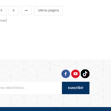
carga horno eléctrico de
sobrecarga, con protección
na sola plataforma
contra fugas, Garantía del
5
6
última página
calentador 10 años
nas]
suscribir