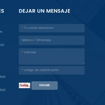
ES
DEJAR UN MENSAJE
ón
ial
idad
ENVIAR
idad