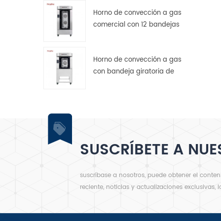
Horno de convección a gas
a
comercial con 12 bandejas
giratorias para panadería.
Horno de convección a gas
con bandeja giratoria de
m
acero inoxidable de 5
bandejas
SUSCRÍBETE A NUE
suscríbase a nosotros, puede obtener el conte
reciente, noticias y actualizaciones exclusivas, 