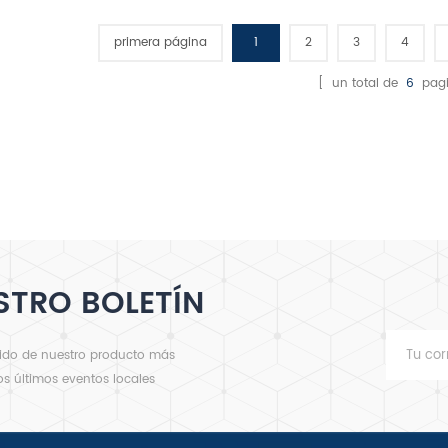
horno 2 años. 3. Garantía de
sobrecarga horno eléctrico de
sobre
calentadores de gas de 6
una sola plataforma
u
primera página
1
2
3
4
ños. 4.Tubo de gas principal
de aluminio. 5.Tubo de gas
[ un total de
6
pagi
de rama de cobre puro.
6.alusteel dentro de la
cámara de cocción 7.tamaño
de la cámara 870 * 670 * 185
m 8. manija de la puerta de
plástico. 9.efecto de
horneado uniforme.
10.tamaño de la bandeja:
400 * 600 mm
STRO BOLETÍN
nido de nuestro producto más
los últimos eventos locales