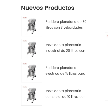
Nuevos Productos
Batidora planetaria de 30
litros con 3 velocidades
para amasar, batir y
mezclar masas.
Mezcladora planetaria
industrial de 20 litros con
protector de seguridad.
Batidora planetaria
eléctrica de 15 litros para
pan, pizza y repostería en
cocinas de hostelería.
Mezcladora planetaria
comercial de 10 litros con
transmisión por engranajes