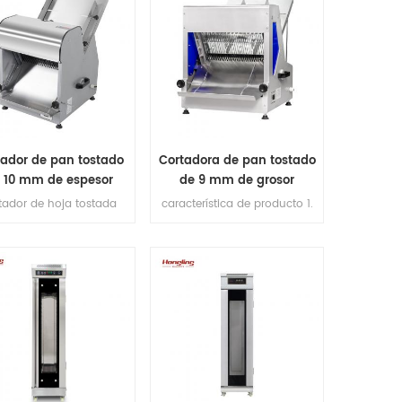
tador de pan tostado
Cortadora de pan tostado
 10 mm de espesor
de 9 mm de grosor
tador de hoja tostada
característica de producto 1.
oporcionar 4 tipos de
cuchillas de corte
nadoras de pan para su
(importadas de Japón).
ción, pero si tiene otros
2.max longitud de pan
sitos, contáctenos para
380mm. 3.Capacidad de
cer sus rebanadoras
producción 200-300pcs / h.
personalizadas.
4. motor de cobre en el
interior. Plataforma de 5,1 mm
de espesor de acero
inoxidable 6. espesor de
corte: 10 mm