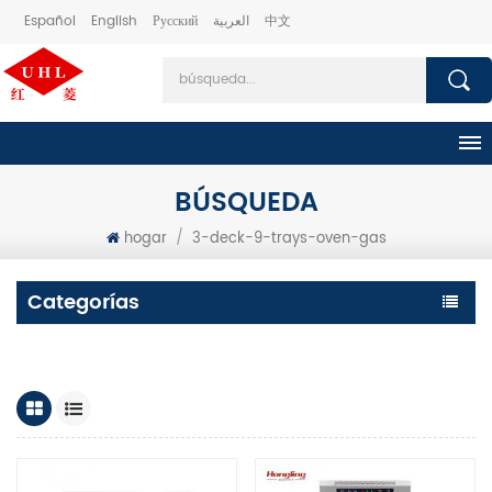
Español
English
Русский
العربية
中文
BÚSQUEDA
hogar
/
3-deck-9-trays-oven-gas
Categorías