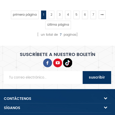
sobrecalentamiento /
con revestimiento de teflón,
sobrecarga y protección
popular en América del Sur
contra fugas horno eléctrico
primera página
1
2
3
4
5
6
7
de tres pisos para panaderia
comercial
última página
[ un total de
7
paginas]
SUSCRÍBETE A NUESTRO BOLETÍN
suscribir
CONTÁCTENOS
SÍGANOS