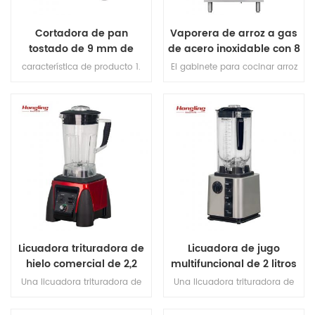
Cortadora de pan
Vaporera de arroz a gas
tostado de 9 mm de
de acero inoxidable con 8
grosor
bandejas
característica de producto 1.
El gabinete para cocinar arroz
cuchillas de corte (importadas
al vapor a gas tiene las
de Japón). 2.max longitud de
características de alta
pan 380mm. 3.Capacidad de
eficiencia, ahorro de energía,
producción 200-300pcs / h. 4.
cocción rápida, multifunción,
motor de cobre en el interior.
fácil operación y limpieza, etc.
Plataforma de 5,1 mm de
espesor de acero inoxidable 6.
espesor de corte: 10 mm
Licuadora trituradora de
Licuadora de jugo
hielo comercial de 2,2
multifuncional de 2 litros
litros
Una licuadora trituradora de
Una licuadora trituradora de
hielo es un tipo de licuadora
hielo es un tipo de licuadora
diseñada específicamente
diseñada específicamente