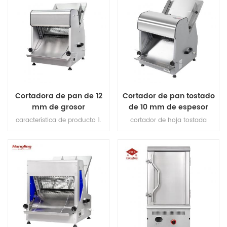
Cortadora de pan de 12
Cortador de pan tostado
mm de grosor
de 10 mm de espesor
característica de producto 1.
cortador de hoja tostada
cuchillas de corte (importadas
proporcionar 4 tipos de
de Japón). 2.max longitud de
rebanadoras de pan para su
pan 380mm. 3.Capacidad de
elección, pero si tiene otros
producción 200-300pcs / h. 4.
requisitos, contáctenos para
motor de cobre en el interior.
hacer sus rebanadoras
Plataforma de 5,1 mm de
personalizadas.
espesor de acero inoxidable
6.espesor de corte: 12 mm