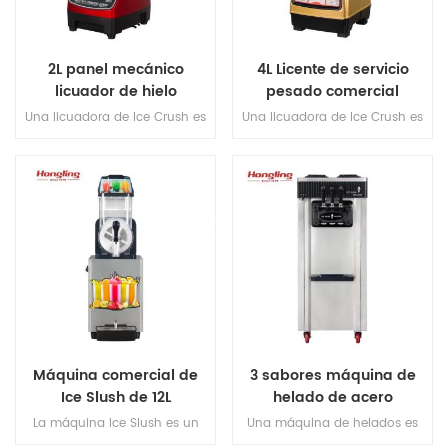
romper ni forzar el motor.
hielo sin romperse ni tensar el
motor.
2L panel mecánico
4L Licente de servicio
licuador de hielo
pesado comercial
Una licuadora de Ice Crush es
Una licuadora de Ice Crush es
un tipo de licuadora
un tipo de licuadora
específicamente diseñada
específicamente diseñada
para aplastar el hielo de
para aplastar el hielo de
manera efectiva y mezclar
manera efectiva y mezclar
ingredientes congelados Por lo
ingredientes congelados Por lo
general, presenta un motor
general, presenta un motor
potente, cuchillas afiladas y un
potente, cuchillas afiladas y un
frasco duradero para manejar
frasco duradero para manejar
los rigores de la trituración de
los rigores de la trituración de
hielo sin romperse ni tensar el
hielo sin romperse ni tensar el
motor.
motor.
Máquina comercial de
3 sabores máquina de
Ice Slush de 12L
helado de acero
inoxidable
La máquina Ice Slush es un
Una máquina de helados es
dispositivo utilizado para hacer
un dispositivo utilizado