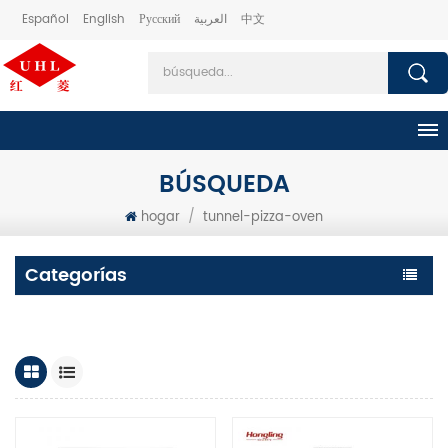
Español
English
Русский
العربية
中文
BÚSQUEDA
hogar
/
tunnel-pizza-oven
Categorías