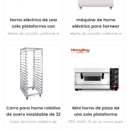
Horno eléctrico de una
máquina de horno
sola plataforma con
eléctrico para hornear
certificación CE
pan de pizza de cubierta
efecto de cocción uniforme w
efecto de cocción uniforme w
eléctrica comercial
con protección contra
con protección contra
sobrecalentamiento /
sobrecalentamiento /
sobrecarga horno eléctrico de
sobrecarga y protección
una sola plataforma
contra fugas horno eléctrico
de tres pisos para panaderia
comercial
Carro para horno rotativo
Mini horno de pizza de
de acero inoxidable de 32
una sola plataforma
bandejas
Carro de horno rotativo de
PZD-4040-01 es un horno para
acero inoxidable de 32
pizza pequeño cuyo tamaño