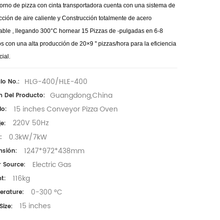
orno de pizza con cinta transportadora cuenta con una
sistema de
ción de aire caliente
y
Construcción totalmente de acero
dable
, llegando
300°C
hornear 15
Pizzas de -pulgadas en 6-8
os
con una alta producción de
20×9
''
pizzas/hora
para la eficiencia
ial.
HLG-400/HLE-400
lo No.:
Guangdong,China
n Del Producto:
15 inches Conveyor Pizza Oven
o:
220V 50Hz
je:
0.3kW/7kW
:
1247*972*438mm
sión:
Electric Gas
 Source:
116kg
t:
0-300 °C
rature:
15 inches
Size: