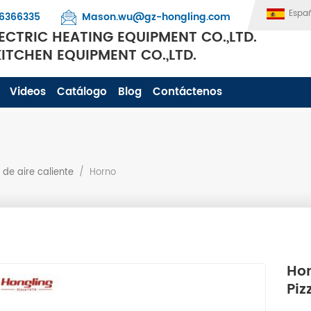
Espa
6366335
Mason.wu@gz-hongling.com
CTRIC HEATING EQUIPMENT CO.,LTD.
TCHEN EQUIPMENT CO.,LTD.
Videos
Catálogo
Blog
Contáctenos
de aire caliente
/
Horno
Hor
Piz