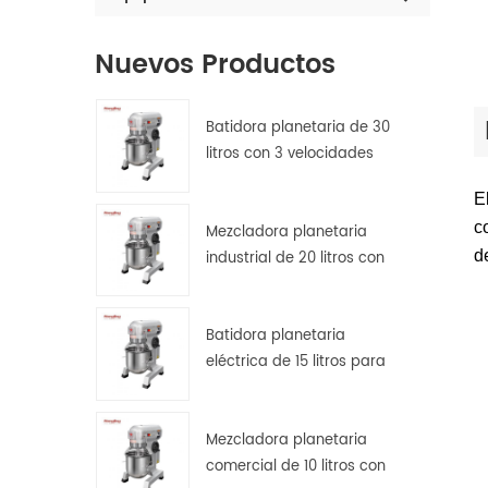
Nuevos Productos
Batidora planetaria de 30
litros con 3 velocidades
para amasar, batir y
E
mezclar masas.
c
Mezcladora planetaria
d
industrial de 20 litros con
protector de seguridad.
Batidora planetaria
eléctrica de 15 litros para
pan, pizza y repostería en
cocinas de hostelería.
Mezcladora planetaria
comercial de 10 litros con