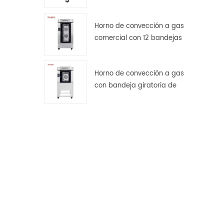
transmisión por engranajes
Horno de convección a gas
comercial con 12 bandejas
giratorias para panadería.
Horno de convección a gas
con bandeja giratoria de
acero inoxidable de 5
bandejas