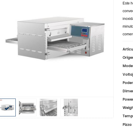
Este h
convec
inoxi
minut
comerc
Artícu
Orige
Model
Volta
Poder
Dimen
Power
Weigh
Tempe
Pizza 