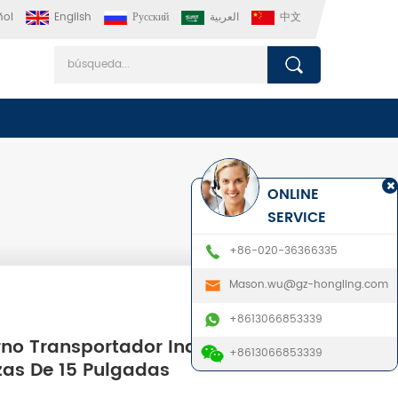
ñol
English
Русский
العربية
中文
ONLINE
SERVICE
+86-020-36366335
Mason.wu@gz-hongling.com
+8613066853339
no Transportador Industrial Para
+8613066853339
zas De 15 Pulgadas