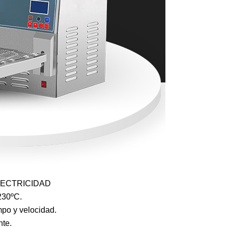
/ELECTRICIDAD
230ºC.
mpo y velocidad.
nte.