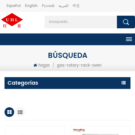
Español
English
Русский
العربية
中文
BÚSQUEDA
hogar
/
gas-rotary-rack-oven
Categorías