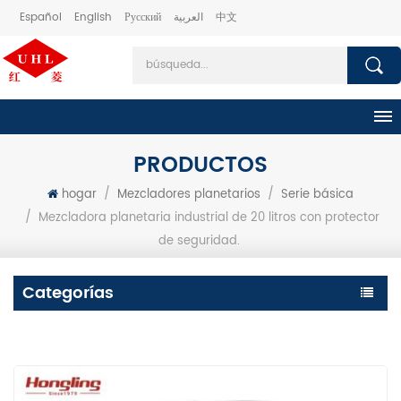
Español
English
Русский
العربية
中文
PRODUCTOS
hogar
/
Mezcladores planetarios
/
Serie básica
/
Mezcladora planetaria industrial de 20 litros con protector
de seguridad.
Categorías