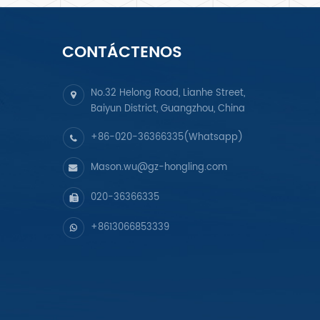
CONTÁCTENOS
No.32 Helong Road, Lianhe Street,
Baiyun District, Guangzhou, China
+86-020-36366335(Whatsapp)
Mason.wu@gz-hongling.com
020-36366335
+8613066853339