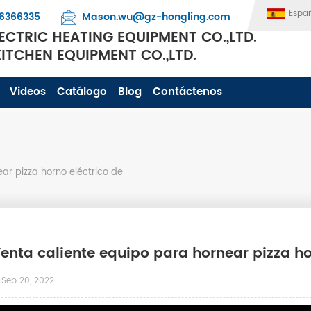
Espa
6366335
Mason.wu@gz-hongling.com
CTRIC HEATING EQUIPMENT CO.,LTD.
TCHEN EQUIPMENT CO.,LTD.
Videos
Catálogo
Blog
Contáctenos
ar pizza horno eléctrico de
enta caliente equipo para hornear pizza ho
Sep 20, 2022