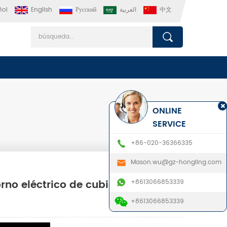
ñol
English
Русский
العربية
中文
ONLINE
SERVICE
+86-020-36366335
Mason.wu@gz-hongling.com
rno eléctrico de cubierta
+8613066853339
+8613066853339