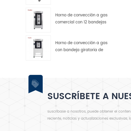
transmisión por engranajes
Horno de convección a gas
comercial con 12 bandejas
giratorias para panadería.
Horno de convección a gas
con bandeja giratoria de
acero inoxidable de 5
bandejas
SUSCRÍBETE A NUE
suscríbase a nosotros, puede obtener el conte
reciente, noticias y actualizaciones exclusivas, 