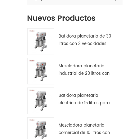
Nuevos Productos
Batidora planetaria de 30
litros con 3 velocidades
para amasar, batir y
mezclar masas.
Mezcladora planetaria
industrial de 20 litros con
protector de seguridad.
Batidora planetaria
eléctrica de 15 litros para
pan, pizza y repostería en
cocinas de hostelería.
Mezcladora planetaria
comercial de 10 litros con