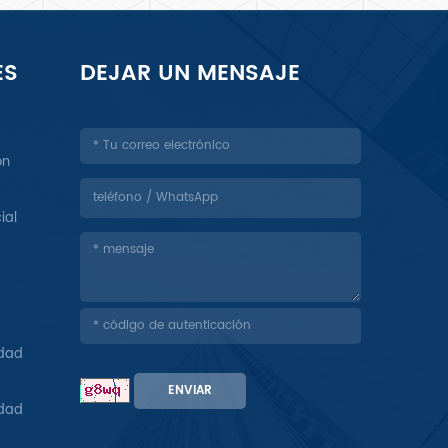
ES
DEJAR UN MENSAJE
ón
ial
idad
ENVIAR
idad