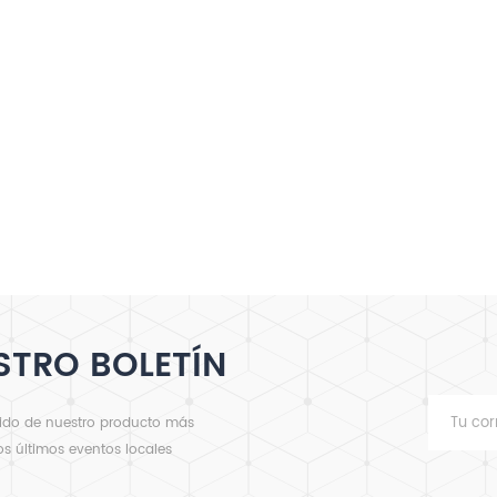
STRO BOLETÍN
nido de nuestro producto más
los últimos eventos locales