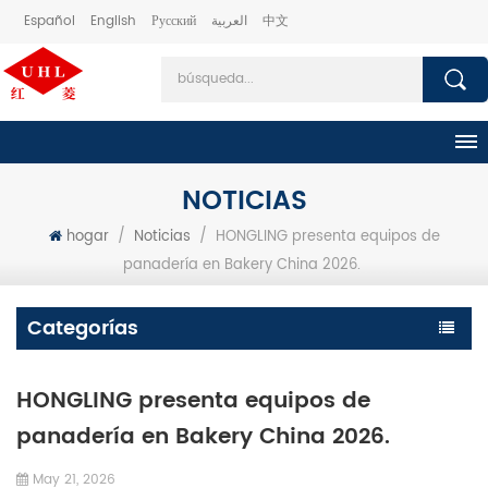
Español
English
Русский
العربية
中文
NOTICIAS
hogar
/
Noticias
/
HONGLING presenta equipos de
panadería en Bakery China 2026.
Categorías
HONGLING presenta equipos de
panadería en Bakery China 2026.
May 21, 2026