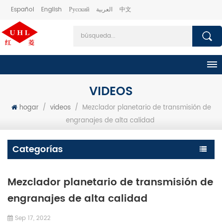
Español
English
Русский
العربية
中文
VIDEOS
hogar
/
videos
/
Mezclador planetario de transmisión de
engranajes de alta calidad
Categorías
Mezclador planetario de transmisión de
engranajes de alta calidad
Sep 17, 2022