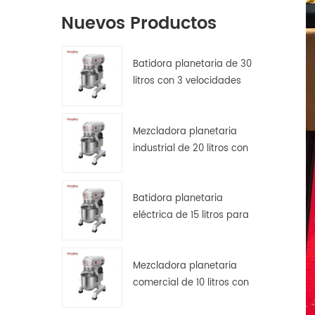
Nuevos Productos
Batidora planetaria de 30
litros con 3 velocidades
para amasar, batir y
mezclar masas.
Mezcladora planetaria
industrial de 20 litros con
protector de seguridad.
Batidora planetaria
eléctrica de 15 litros para
pan, pizza y repostería en
cocinas de hostelería.
Mezcladora planetaria
comercial de 10 litros con
transmisión por engranajes