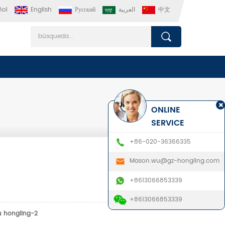
ñol
English
Русский
العربية
中文
ONLINE
SERVICE
+86-020-36366335
Mason.wu@gz-hongling.com
+8613066853339
+8613066853339
u hongling-2