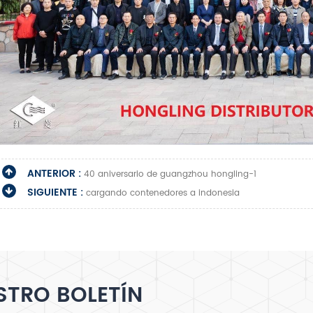
ANTERIOR :
40 aniversario de guangzhou hongling-1
SIGUIENTE :
cargando contenedores a indonesia
STRO BOLETÍN