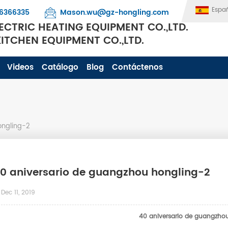
Espa
6366335
Mason.wu@gz-hongling.com
CTRIC HEATING EQUIPMENT CO.,LTD.
TCHEN EQUIPMENT CO.,LTD.
Videos
Catálogo
Blog
Contáctenos
ongling-2
0 aniversario de guangzhou hongling-2
Dec 11, 2019
40 aniversario de guangzho