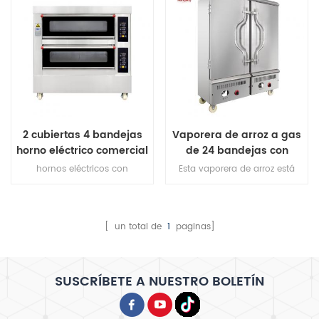
2 cubiertas 4 bandejas
Vaporera de arroz a gas
horno eléctrico comercial
de 24 bandejas con
para panadería
calentador desmontable
hornos eléctricos con
Esta vaporera de arroz está
protección contra
hecha de acero inoxidable y
sobrecalentamiento /
cuenta con un calentador
sobrecarga, con protección
desmontable con capacidad
contra fugas, Garantía del
para 24 bandejas a gas para
[ un total de
1
paginas]
calentador 10 años
cocinar arroz de alta eficiencia.
SUSCRÍBETE A NUESTRO BOLETÍN