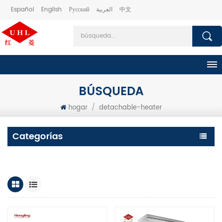
Español
English
Русский
العربية
中文
BÚSQUEDA
hogar
/
detachable-heater
Categorías