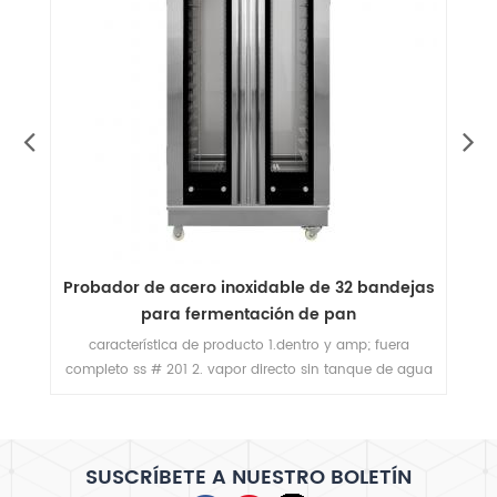
as
Probador de lujo de 32 bandejas para
fermentación de masa
característica de producto 1.dentro y amp; fuera
ua
completo ss # 201 2.con capa de aislamiento térmico
c
3. vapor directo sin tanque de agua 4.pantalla digital
de control de micro-computadora 5.inyección
automática de agua 6.ventilador de circulación
incorporado 7.distancia ajustable de bandeja a
SUSCRÍBETE A NUESTRO BOLETÍN
bandeja