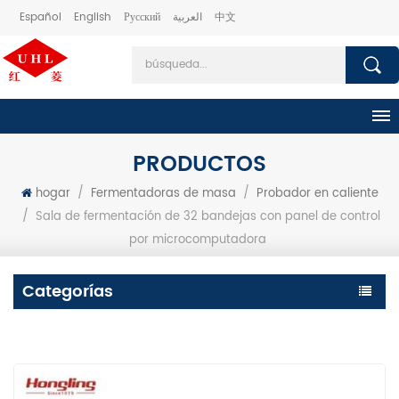
Español
English
Русский
العربية
中文
PRODUCTOS
hogar
/
Fermentadoras de masa
/
Probador en caliente
/
Sala de fermentación de 32 bandejas con panel de control
por microcomputadora
Categorías