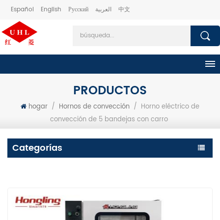
Español
English
Русский
العربية
中文
PRODUCTOS
hogar
/
Hornos de convección
/
Horno eléctrico de
convección de 5 bandejas con carro
Categorías