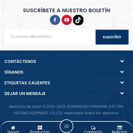
SUSCRÍBETE A NUESTRO BOLETÍN
suscribir
CONTÁCTENOS
SÍGANOS
ETIQUETAS CALIENTES
DEJAR UN MENSAJE
derechos de autor © 2015-2026 GUANGZHOU HONGLING ELECTRIC
HEATING EQUIPMENT CO.,LTD..reservados todos los derechos.
D
Hogar
Productos
Contacto
Noticias