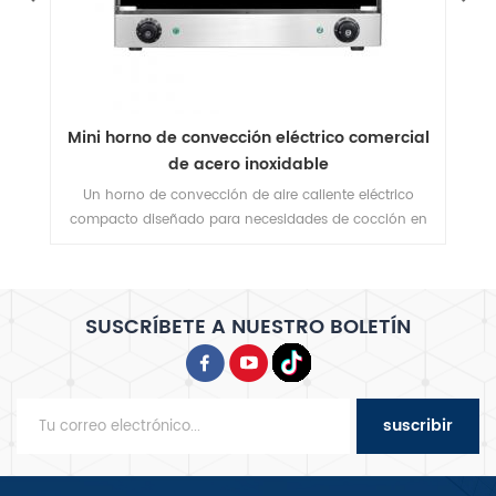
al
Horno de convección a gas de 10 bandejas
H
con panel manual
en
SUSCRÍBETE A NUESTRO BOLETÍN
suscribir