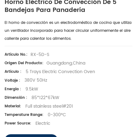
Horno Eléctrico De Convección De 5
Bandejas Para Panadería
El horno de convección es un electrodoméstico de cocina que utiliza
un ventilador incorporado para hacer circular uniformemente el aire
caliente para calentar los alimentos.
RX-5D-S
Artículo No.:
Guangdong,China
Origen Del Producto:
5 Trays Electric Convection Oven
Artículo :
380V 50Hz
Voltaje :
9.5kW
Energía :
85*122*67kW
Dimensión :
Full stainless steel#201
Material:
0-300°C
Temperature Range:
Electric
Power Source: