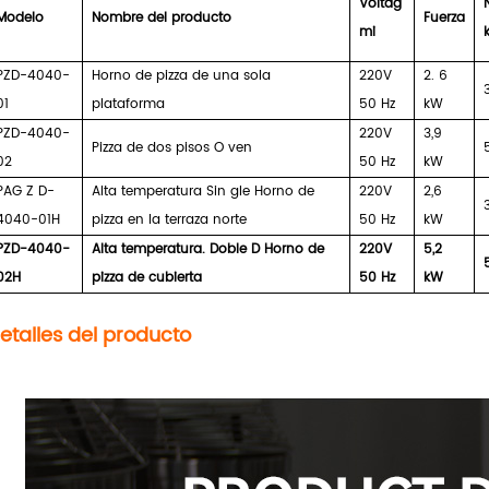
Voltag
Modelo
Nombre del producto
Fuerza
mi
PZD-4040-
Horno de pizza de una sola
220V
2.
6
01
plataforma
50 Hz
kW
PZD-4040-
220V
3,9
Pizza de dos pisos O
ven
02
50 Hz
kW
PAG
Z
D-
Alta temperatura Sin
gle
Horno de
220V
2,6
4040-01H
pizza en la terraza
norte
50 Hz
kW
PZD-4040-
Alta temperatura.
Doble D
Horno de
220V
5,2
02H
pizza de cubierta
50 Hz
kW
etalles del producto