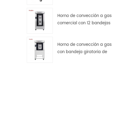
transmisión por engranajes
Horno de convección a gas
comercial con 12 bandejas
giratorias para panadería.
Horno de convección a gas
con bandeja giratoria de
acero inoxidable de 5
bandejas