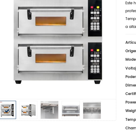
Este
h
profe
Temp
a alt
Artícu
Orige
Model
Volta
Poder
Dimen
Certi
Power
Weigh
Tempe
Chamb