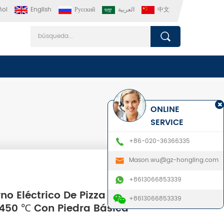
ñol
English
Русский
العربية
中文
ONLINE
SERVICE
+86-020-36366335
Mason.wu@gz-hongling.com
+8613066853339
no Eléctrico De Pizza De Doble Piso
+8613066853339
450 ℃ Con Piedra Básica