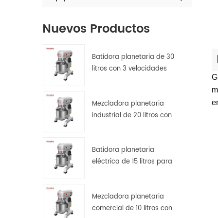
Nuevos Productos
Batidora planetaria de 30
litros con 3 velocidades
G
para amasar, batir y
m
mezclar masas.
e
Mezcladora planetaria
industrial de 20 litros con
protector de seguridad.
Batidora planetaria
eléctrica de 15 litros para
pan, pizza y repostería en
cocinas de hostelería.
Mezcladora planetaria
comercial de 10 litros con