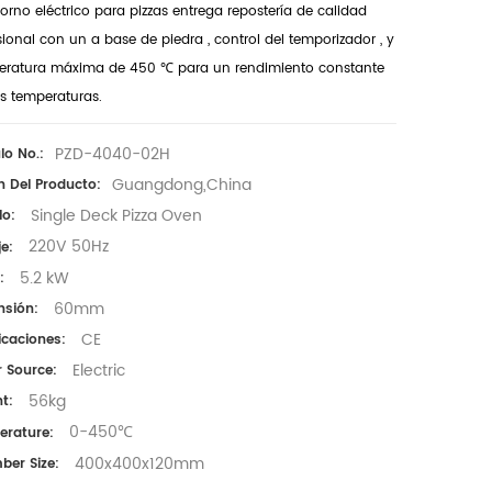
orno eléctrico para pizzas
entrega
repostería de calidad
sional
con un
a base de piedra
,
control del temporizador
, y
eratura máxima de 450 ℃
para un rendimiento constante
as temperaturas.
PZD-4040-02H
lo No.:
Guangdong,China
n Del Producto:
Single Deck Pizza Oven
o:
220V 50Hz
je:
5.2 kW
:
60mm
sión:
CE
ficaciones:
Electric
 Source:
56kg
t:
0-450℃
rature:
400x400x120mm
er Size: