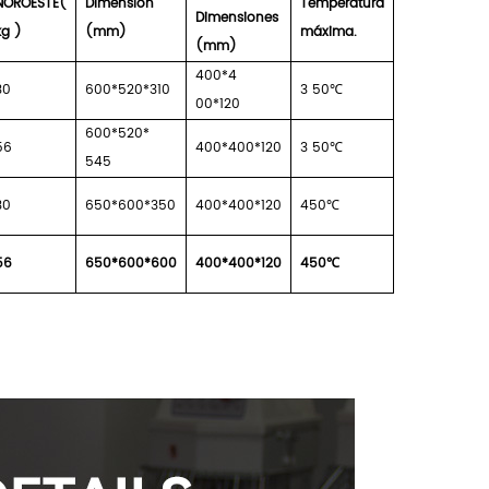
NOROESTE(
Dimensión
Temperatura
Dimensiones
kg
)
(mm)
máxima.
(mm)
400*4
30
600*520*310
3
50℃
00*120
600*520*
56
400*400*120
3
50℃
545
30
650*600*350
400*400*120
450℃
56
650*600*600
400*400*120
450℃