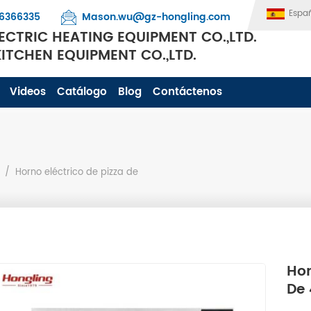
Espa
6366335
Mason.wu@gz-hongling.com
CTRIC HEATING EQUIPMENT CO.,LTD.
TCHEN EQUIPMENT CO.,LTD.
Videos
Catálogo
Blog
Contáctenos
/
Horno eléctrico de pizza de
Hor
De 