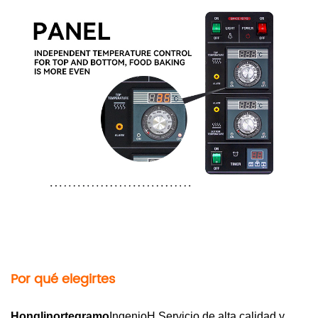
Por qué elegirte
s
Hong
li
norte
gramo
Ingenio
H Servicio de alta calidad y