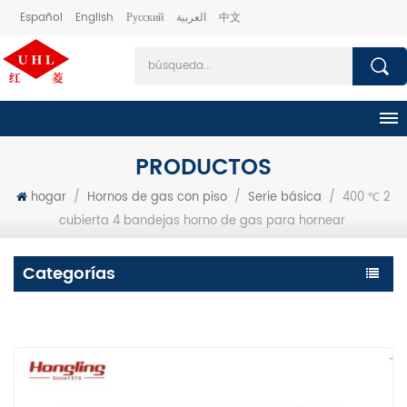
Español
English
Русский
العربية
中文
PRODUCTOS
hogar
/
Hornos de gas con piso
/
Serie básica
/
400 ℃ 2
cubierta 4 bandejas horno de gas para hornear
Categorías